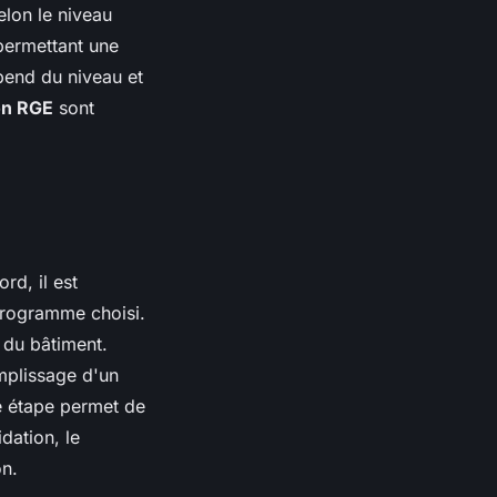
elon le niveau
ermettant une
end du niveau et
ion RGE
sont
rd, il est
programme choisi.
 du bâtiment.
mplissage d'un
e étape permet de
idation, le
on.