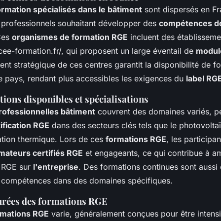
ormation spécialisés dans le bâtiment
sont dispersés en Fr
x professionnels souhaitant développer des
compétences d
Ces
organismes de formation RGE
incluent des établisseme
ee-formation.fr/, qui proposent un large éventail de
modul
nt stratégique de ces centres garantit la disponibilité de f
 le pays, rendant plus accessibles les exigences du
label RG
ions disponibles et spécialisations
rofessionnelles bâtiment
couvrent des domaines variés, p
ification RGE
dans des secteurs clés tels que le photovolt
lation thermique. Lors de ces
formations RGE
, les participa
mateurs certifiés RGE
et engageants, ce qui contribue à am
n RGE sur
l'entreprise
. Des formations continues sont aussi 
s compétences dans des domaines spécifiques.
durées des formations RGE
rmations RGE
varie, généralement conçues pour être intens