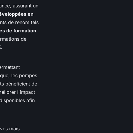
ance, assurant un
éveloppées en
nts de renom tels
es de formation
ormations de
E
.
ermettant
aïque, les pompes
nts bénéficient de
éliorer l'impact
disponibles afin
ives mais