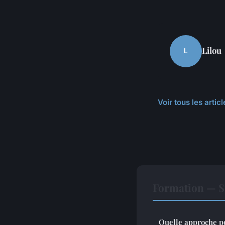
Lilou
L
Voir tous les arti
Formation — S
Quelle approche po