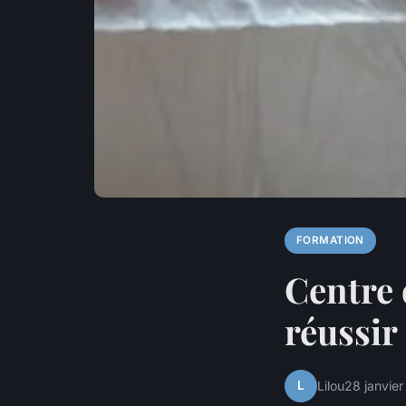
FORMATION
Centre 
réussir
L
Lilou
28 janvie