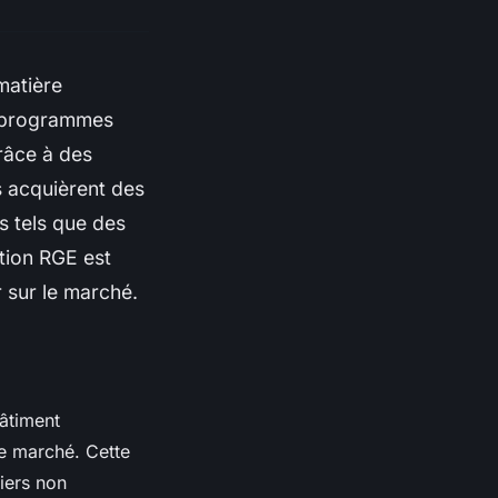
matière
s programmes
râce à des
 acquièrent des
s tels que des
tion RGE est
 sur le marché.
bâtiment
de marché. Cette
ciers non