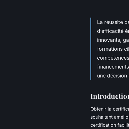
La réussite d
d’efficacité
innovants, g
formations c
compétences p
financements 
une décision 
Introduction
Obtenir la certif
souhaitant amélio
certification faci