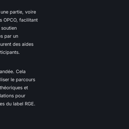
une partie, voire
es OPCO, facilitant
 soutien
és par un
urent des aides
ticipants.
andée. Cela
iser le parcours
théoriques et
lations pour
ces du label RGE.