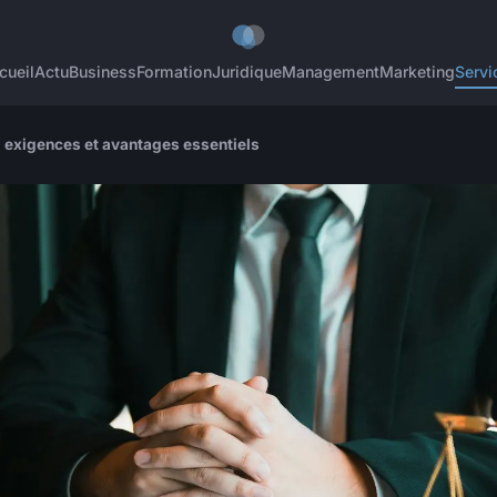
cueil
Actu
Business
Formation
Juridique
Management
Marketing
Servi
 exigences et avantages essentiels