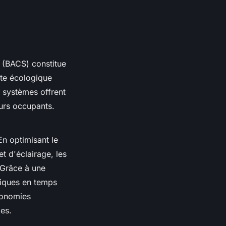
(BACS) constitue
nte écologique
s systèmes offrent
eurs occupants.
En optimisant le
t d'éclairage, les
 Grâce à une
tiques en temps
économies
ces.