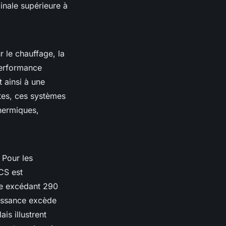
inale supérieure à
 le chauffage, la
 performance
 ainsi à une
ntes, ces systèmes
hermiques,
 Pour les
CS est
le excédant 290
uissance excède
is illustrent