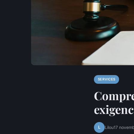
SERVICES
Compren
exigenc
L
Lilou
17 novem