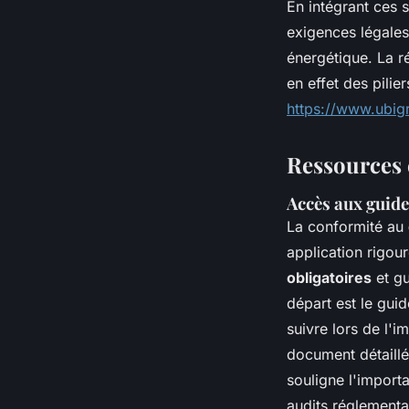
En intégrant ces 
exigences légales
énergétique. La r
en effet des pilie
https://www.ubig
Ressources 
Accès aux guide
La conformité au
application rigou
obligatoires
et gu
départ est le gui
suivre lors de l'
document détaill
souligne l'import
audits réglementa