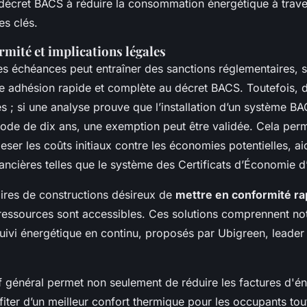
décret BACS à réduire la consommation énergétique à trave
es clés.
rmité et implications légales
s échéances peut entraîner des sanctions réglementaires, s
e adhésion rapide et complète au décret BACS. Toutefois,
s ; si une analyse prouve que l’installation d’un système BA
ode de dix ans, une exemption peut être validée. Cela per
eser les coûts initiaux contre les économies potentielles, a
inancières telles que le système des Certificats d’Économie 
aires de constructions désireux de
mettre en conformité ra
s ressources sont accessibles. Ces solutions comprennent 
 suivi énergétique en continu, proposés par Ubigreen, leader
if général permet non seulement de réduire les factures d'én
iter d’un meilleur confort thermique pour les occupants tou