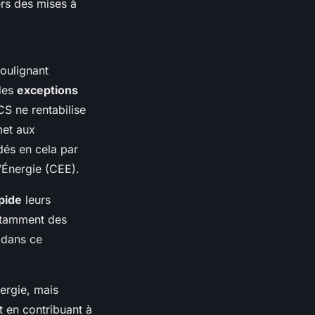
rs des mises à
oulignant
 des
exceptions
CS ne rentabilise
met aux
idés en cela par
d’Énergie (CEE).
pide
leurs
notamment des
 dans ce
ergie, mais
t en contribuant à