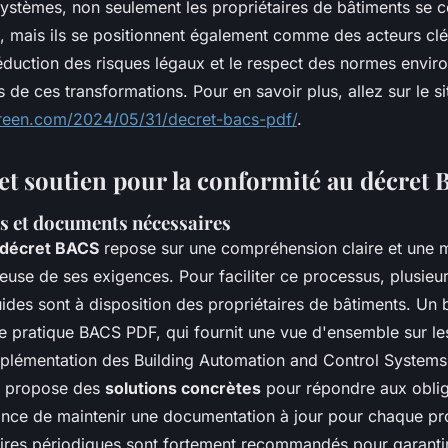
systèmes, non seulement les propriétaires de bâtiments se 
, mais ils se positionnent également comme des acteurs clés
éduction des risques légaux et le respect des normes envir
rs de ces transformations. Pour en savoir plus, allez sur le si
reen.com/2024/05/31/decret-bacs-pdf/
.
et soutien pour la conformité au décret
s et documents nécessaires
décret BACS
repose sur une compréhension claire et une 
reuse de ses exigences. Pour faciliter ce processus, plusieu
ides sont à disposition des propriétaires de bâtiments. Un 
de pratique BACS PDF, qui fournit une vue d'ensemble sur le
implémentation des Building Automation and Control System
é propose des
solutions concrètes
pour répondre aux obliga
ance de maintenir une documentation à jour pour chaque pro
ires périodiques sont fortement recommandés pour garantir