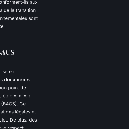
conforment-ils aux
 de la transition
onnementales sont
te
 BACS
mise en
rs
documents
bon point de
s étapes clés à
s (BACS). Ce
tions légales et
jet. De plus, des
 le respect