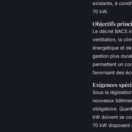
existants, à cond
70 kW.
Objectifs princi
Le décret BACS im
ventilation, la cl
énergétique et de
gestion plus dura
permettent un con
favorisant des éc
Exigences spéci
Sous la législati
nouveaux bâtiment
obligatoire. Quan
kW doivent se con
70 kW disposent d