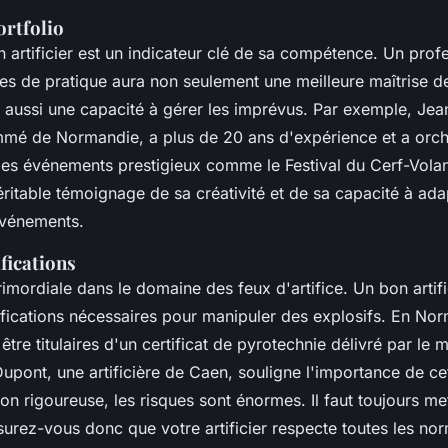
ortfolio
 artificier est un indicateur clé de sa compétence. Un prof
s de pratique aura non seulement une meilleure maîtrise d
 aussi une capacité à gérer les imprévus. Par exemple,
Jea
ommé de Normandie, a plus de 20 ans d'expérience et a orc
des événements prestigieux comme le Festival du Cerf-Vola
véritable témoignage de sa créativité et de sa capacité à ad
événements.
ifications
imordiale dans le domaine des feux d'artifice. Un bon artifi
ifications nécessaires pour manipuler des explosifs. En Nor
 être titulaires d'un certificat de pyrotechnie délivré par le 
Dupont
, une artificière de Caen, souligne l'importance de cet
n rigoureuse, les risques sont énormes. Il faut toujours met
urez-vous donc que votre artificier respecte toutes les nor