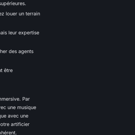
supérieures.
z louer un terrain
mais leur expertise
her des agents
t être
mmersive. Par
vec une musique
que avec une
tre artificier
ohérent.