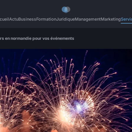
cueil
Actu
Business
Formation
Juridique
Management
Marketing
Servi
iers en normandie pour vos événements