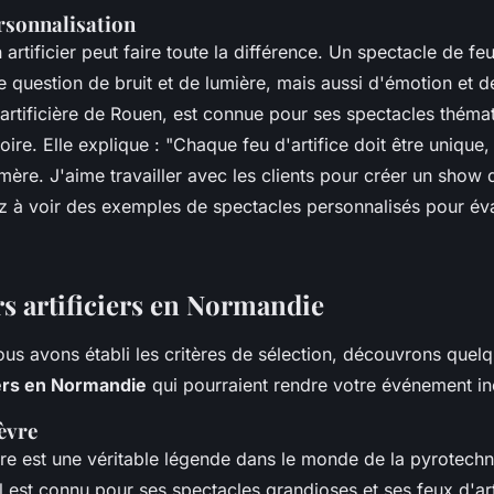
ersonnalisation
artificier peut faire toute la différence. Un spectacle de feu
 question de bruit et de lumière, mais aussi d'émotion et d
 artificière de Rouen, est connue pour ses spectacles théma
oire. Elle explique :
"Chaque feu d'artifice doit être uniqu
ère. J'aime travailler avec les clients pour créer un show qu
 voir des exemples de spectacles personnalisés pour évalu
rs artificiers en Normandie
us avons établi les critères de sélection, découvrons quel
iers en Normandie
qui pourraient rendre votre événement in
èvre
re
est une véritable légende dans le monde de la pyrotech
l est connu pour ses spectacles grandioses et ses feux d'art