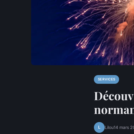
SERVICES
Découvr
norman
L
Lilou
14 mars 2