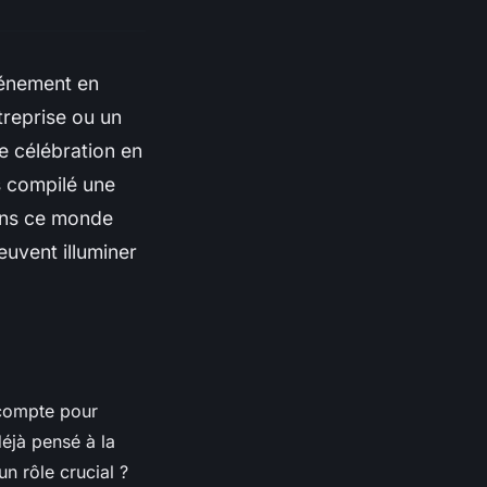
événement en
treprise ou un
e célébration en
 compilé une
ans ce monde
uvent illuminer
n compte pour
éjà pensé à la
un rôle crucial ?