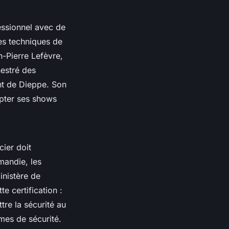
essionnel avec de
es techniques de
n-Pierre Lefèvre
,
hestré des
nt de Dieppe. Son
apter ses shows
cier doit
mandie, les
ministère de
te certification :
tre la sécurité au
mes de sécurité.