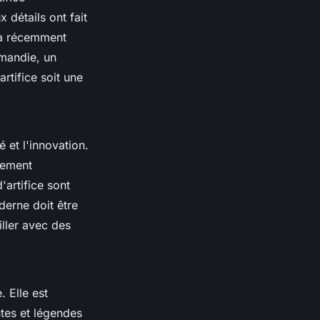
 détails ont fait
l a récemment
mandie, un
rtifice soit une
é et l'innovation.
lement
artifice sont
erne doit être
iller avec des
 Elle est
ntes et légendes