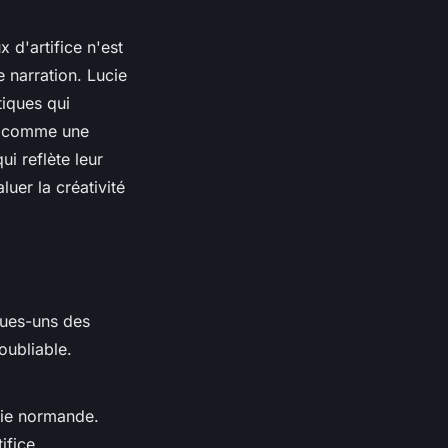
x d'artifice n'est
e narration.
Lucie
tiques qui
e, comme une
i reflète leur
er la créativité
ques-uns des
oubliable.
nie normande.
ifice