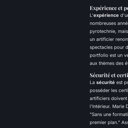
Expérience et p
L'
expérience
d'un
nombreuses année
pyrotechnie, mais
un artificier ren
spectacles pour 
portfolio est un 
aux thèmes des 
Sécurité et cert
La
sécurité
est pr
posséder les cert
artificiers doivent
l'Intérieur.
Marie 
"Sans une formatio
premier plan."
Ass