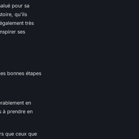
salué pour sa
oire, qu'ils
 également très
nspirer ses
 les bonnes étapes
érablement en
ts à prendre en
ers que ceux que